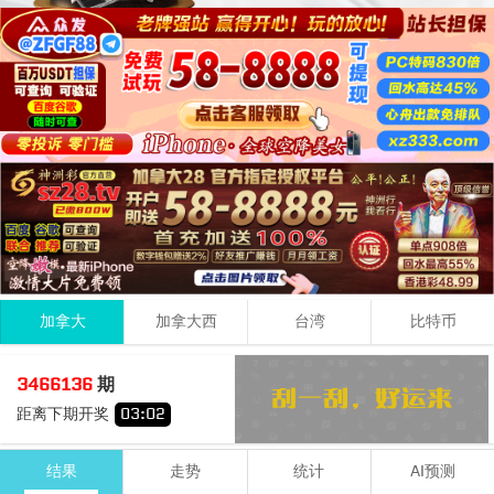
加拿大
加拿大西
台湾
比特币
6
1
0
07
3466136
期
+
+
=
距离下期开奖
03
:
02
小
单
结果
走势
统计
AI预测
期号
时间
号码